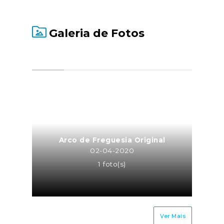
aplicação informática, na
Plataforma de Gestão dos
Programas de Apoio ao
Galeria de Fotos
Associativismo Jovem. Para tal,
é requisito importante proceder
ao registo da entidade e do seu
representante legal no Registo
Único IPDJ, caso ainda não
tenha havido lugar a registo.
Fonte: IPDJ
Arco de Freguesia Original
02-04-2020
1 foto(s)
Ver Mais