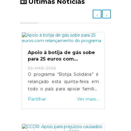
Últimas Notícias
Apoio à botija de gás sobe
para 25 euros com
relançamento do programa
30-MAR-2026
O programa “Botija Solidária” é
relançado esta quinta-feira em
todo o país para apoiar famílias
em situação de vulnerabilidade
Partilhar
Ver mais...
económica na compra de botijas
de gás. O primeiro-ministro Luís
Montenegro anunciou o
aumento da comparticipação de