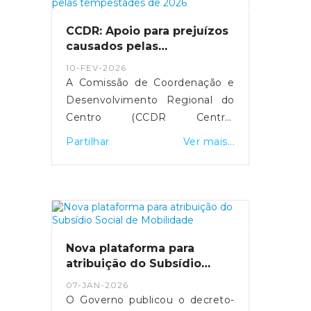
15 para 25 euros durante os
próximos três meses,
CCDR: Apoio para prejuízos
justificando a medida com o
causados pelas
impacto da guerra no Médio
tempestades de 2026
10-FEV-2026
Oriente.
A Comissão de Coordenação e
Desenvolvimento Regional do
Centro (CCDR Centro)
disponibilizou uma plataforma
Partilhar
Ver mais...
online para o registo de
prejuízos resultantes das
tempestades de 2026 que
afetaram vários concelhos da
Região Centro.O portal destina-
se a cidadãos, empresas,
Nova plataforma para
agricultores e municípios,
atribuição do Subsídio
permitindo a sinalização de
Social de Mobilidade
07-JAN-2026
danos em habitações, atividades
O Governo publicou o decreto-
económicas, explorações